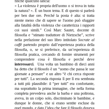
finché qualcuno lancia:
« La violenza è propria dell'uomo o si trova in tutta
la natura? ». È un buon tema. E di questo si parlerà
per ben due ore. Perché la posta è alta: si tratta
niente meno che di sapere se l'uomo può sfuggire
alla fatalità della violenza che caratterizza i rapporti
coi suoi simili.” Così Marc Sautet, docente di
filosofia e “stimato traduttore di Nietzsche”, scrive
nella prefazione del suo libro intitolato
Socrate al
caffè
partendo proprio dall’esperienza pratica della
filosofia, o, se si preferisce, da un’esperienza di
filosofia pratica, cercando di fornire strumenti per
comprendere cosa è filosofia e perché deve
interessarci
.
a
Una volta un bambino di dieci anni
ha detto che il filosofo è un “uomo che passa le sue
giornate a pensare” e un altro “è chi cerca risposte
per tutti”. La seconda risposta lì per lì era sembrata
a tutti più plausibile: il “per tutti” era confortante,
ma soprattutto la prima immagine, che nella forma
completa prevedeva anche la barba e una poltrona,
aveva, in un colpo solo, discriminato le bambine, e
dunque le donne, che si erano sentite escluse da
quel mondo, e dato l’idea che fare il filosofo doveva