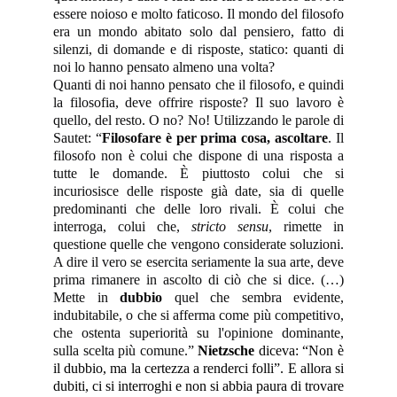
essere noioso e molto faticoso. Il mondo del filosofo
era un mondo abitato solo dal pensiero, fatto di
silenzi, di domande e di risposte, statico: quanti di
noi lo hanno pensato almeno una volta?
Quanti di noi hanno pensato che il filosofo, e quindi
la filosofia, deve offrire risposte? Il suo lavoro è
quello, del resto. O no? No! Utilizzando le parole di
Sautet: “
Filosofare è per prima cosa, ascoltare
. Il
filosofo non è colui che dispone di una risposta a
tutte le domande. È piuttosto colui che si
incuriosisce delle risposte già date, sia di quelle
predominanti che delle loro rivali. È colui che
interroga, colui che,
stricto sensu
, rimette in
questione quelle che vengono considerate soluzioni.
A dire il vero se esercita seriamente la sua arte, deve
prima rimanere in ascolto di ciò che si dice. (…)
Mette in
dubbio
quel che sembra evidente,
indubitabile, o che si afferma come più competitivo,
che ostenta superiorità su l'opinione dominante,
sulla scelta più comune.”
Nietzsche
diceva: “Non è
il dubbio, ma la certezza a renderci folli”. E allora si
dubiti, ci si interroghi e non si abbia paura di trovare