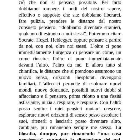
ciò che non si pensava possibile. Per farlo
dobbiamo rompere i nodi del nostro sapere,
effettivo o supposto che sia: dobbiamo liberarci,
fare pulizia, prendere le distanze dal nostro
consueto pensiero: “dobbiamo diventare stranieri,
qualcuno di estraneo a noi stessi”. Potremmo citare
Socrate, Hegel, Heidegger, oppure pensare a partire
da noi, con noi, oltre noi stessi. L'oltre ci pone
immediatamente l’urgenza di pensare un come, un
come riuscire: l’oltre ci pone immediatamente
davanti l’altro, l’altro da me. E allora tutto si
chiarifica, le distanze che si prendono assumono un
nuovo senso, orizzonti inesplorati divengono
familiari.
L'altro
ci permette di esplorare nuovi
mondi, nuove domande, possibili nuovi dubbi si
affacciano e il pensiero, prima ridotto a una fissità
asfissiante, inizia a respirare, e respirare. Con l’altro
posso sentire i miei pensieri mutare, crescere,
esplorare nuovi orizzonti di senso; posso ascoltare i
suoi, ritenerli o lasciarli: posso diventare altro,
cambiare, pur rimanendo sempre me stesso.
La
filosofia, dunque, pur rimanendo “una cosa
pensierosa"
conquista la dimensione del noi,